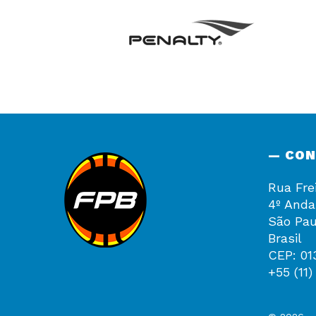
— CO
Rua Fre
4º Anda
São Pau
Brasil
CEP: 01
+55 (11)