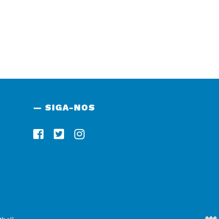
— SIGA-NOS
De