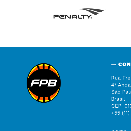
— CO
Rua Fre
4º Anda
São Pau
Brasil
CEP: 01
+55 (11)