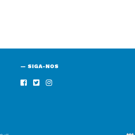
— SIGA-NOS
De