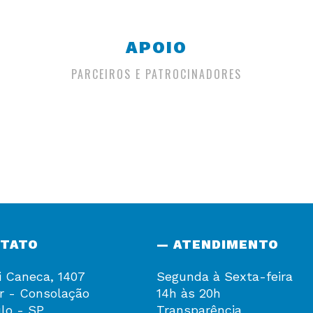
APOIO
PARCEIROS E PATROCINADORES
NTATO
— ATENDIMENTO
i Caneca, 1407
Segunda à Sexta-feira
r - Consolação
14h às 20h
lo - SP
Transparência