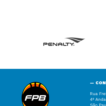
— CO
Rua Fre
4º Anda
São Pau