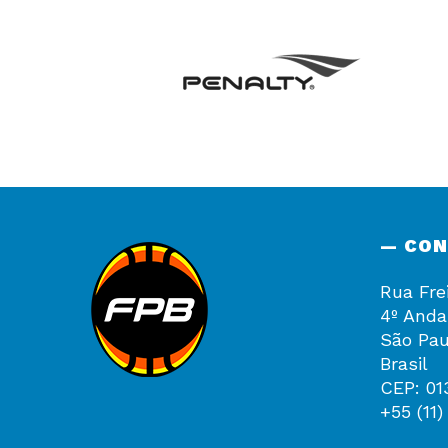
— CO
Rua Fre
4º Anda
São Pau
Brasil
CEP: 01
+55 (11)