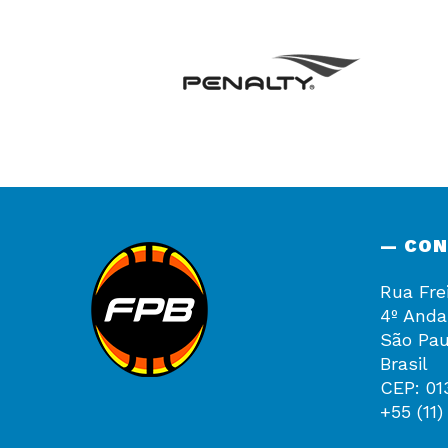
— CO
Rua Fre
4º Anda
São Pau
Brasil
CEP: 01
+55 (11)