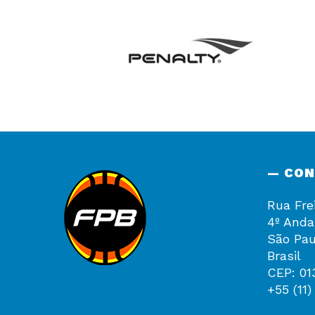
— CO
Rua Fre
4º Anda
São Pau
Brasil
CEP: 01
+55 (11)