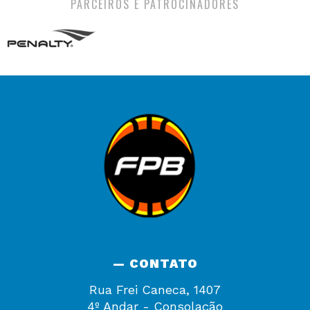
PARCEIROS E PATROCINADORES
— CONTATO
Rua Frei Caneca, 1407
4º Andar - Consolação