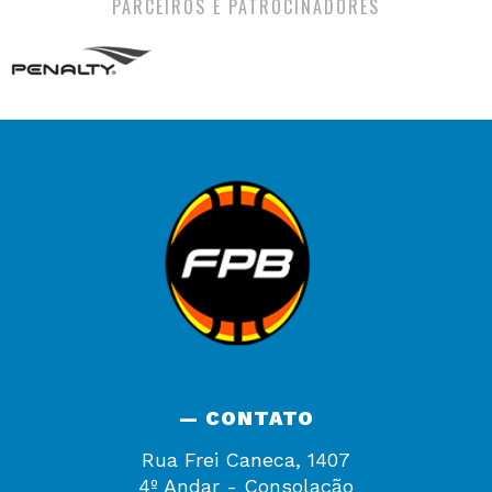
PARCEIROS E PATROCINADORES
— CONTATO
Rua Frei Caneca, 1407
4º Andar - Consolação