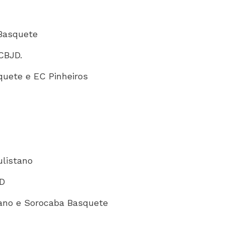
 Basquete
 CBJD.
quete e EC Pinheiros
ulistano
JD
tano e Sorocaba Basquete