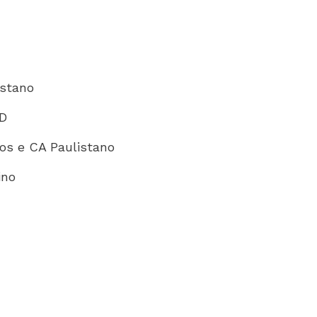
istano
JD
ros e CA Paulistano
ino