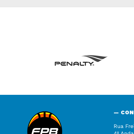
— CO
Rua Fre
4º Anda