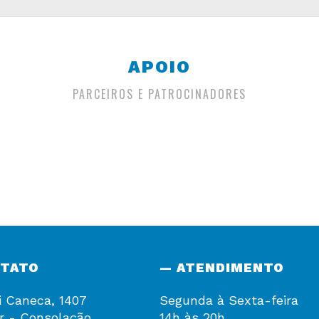
APOIO
PARCEIROS E PATROCINADORES
NTATO
— ATENDIMENTO
i Caneca, 1407
Segunda à Sexta-feira
r - Consolação
14h às 20h