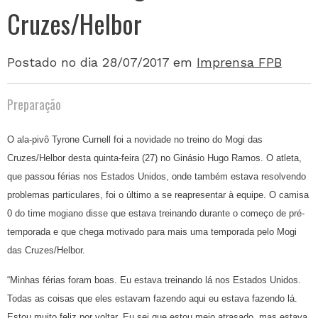
Cruzes/Helbor
Postado no dia 28/07/2017
em
Imprensa FPB
Preparação
O ala-pivô Tyrone Curnell foi a novidade no treino do Mogi das
Cruzes/Helbor desta quinta-feira (27) no Ginásio Hugo Ramos. O atleta,
que passou férias nos Estados Unidos, onde também estava resolvendo
problemas particulares, foi o último a se reapresentar à equipe. O camisa
0 do time mogiano disse que estava treinando durante o começo de pré-
temporada e que chega motivado para mais uma temporada pelo Mogi
das Cruzes/Helbor.
“Minhas férias foram boas. Eu estava treinando lá nos Estados Unidos.
Todas as coisas que eles estavam fazendo aqui eu estava fazendo lá.
Estou muito feliz por voltar. Eu sei que estou meio atrasado, mas estava