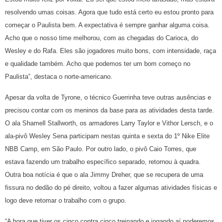
resolvendo umas coisas. Agora que tudo está certo eu estou pronto para
começar o Paulista bem. A expectativa é sempre ganhar alguma coisa.
Acho que o nosso time melhorou, com as chegadas do Carioca, do
Wesley e do Rafa. Eles são jogadores muito bons, com intensidade, raça
e qualidade também. Acho que podemos ter um bom começo no
Paulista”, destaca o norte-americano.
Apesar da volta de Tyrone, o técnico Guerrinha teve outras ausências e
precisou contar com os meninos da base para as atividades desta tarde.
O ala Shamell Stallworth, os armadores Larry Taylor e Vithor Lersch, e o
ala-pivô Wesley Sena participam nestas quinta e sexta do 1º Nike Elite
NBB Camp, em São Paulo. Por outro lado, o pivô Caio Torres, que
estava fazendo um trabalho específico separado, retornou à quadra.
Outra boa notícia é que o ala Jimmy Dreher, que se recupera de uma
fissura no dedão do pé direito, voltou a fazer algumas atividades físicas e
logo deve retomar o trabalho com o grupo.
“A hora que tiver os cinco contra cinco treinando e jogando aí poderemos