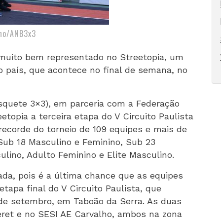
ino/ANB3x3
muito bem representado no Streetopia, um
o país, que acontece no final de semana, no
squete 3×3), em parceria com a Federação
eetopia a terceira etapa do V Circuito Paulista
recorde do torneio de 109 equipes e mais de
 Sub 18 Masculino e Feminino, Sub 23
lino, Adulto Feminino e Elite Masculino.
rada, pois é a última chance que as equipes
tapa final do V Circuito Paulista, que
 de setembro, em Taboão da Serra. As duas
eret e no SESI AE Carvalho, ambos na zona