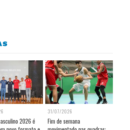
AS
26
31/07/2026
Masculino 2026 é
Fim de semana
om novo formato e
movimentado nas quadras: