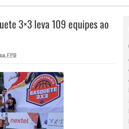
quete 3×3 leva 109 equipes ao
sa FPB