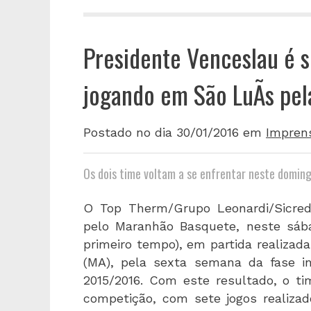
Presidente Venceslau é 
jogando em São LuÃ­s pel
Postado no dia 30/01/2016
em
Impren
Os dois time voltam a se enfrentar neste domingo
O Top Therm/Grupo Leonardi/Sicred
pelo Maranhão Basquete, neste sába
primeiro tempo), em partida realizada
(MA), pela sexta semana da fase in
2015/2016. Com este resultado, o ti
competição, com sete jogos realiza