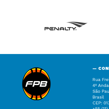
— CO
Rua Fre
4º Anda
São Pau
Brasil
CEP: 01
+55 (11)