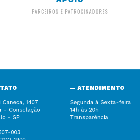
PARCEIROS E PATROCINADORES
NTATO
— ATENDIMENTO
i Caneca, 1407
Segunda à Sexta-feira
r - Consolação
14h às 20h
lo - SP
Transparência
307-003
 2112-1900